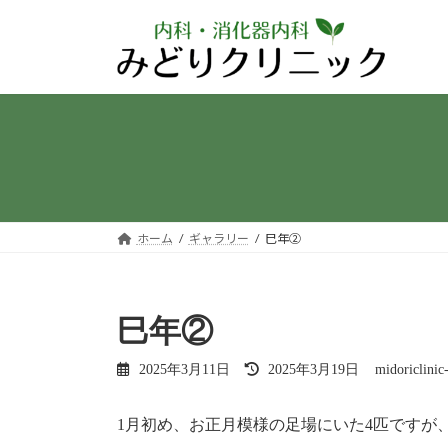
コ
ナ
ン
ビ
テ
ゲ
ン
ー
ツ
シ
へ
ョ
ス
ン
キ
に
ッ
移
プ
動
ホーム
ギャラリー
巳年②
巳年②
最
2025年3月11日
2025年3月19日
midoriclini
終
更
新
1月初め、お正月模様の足場にいた4匹ですが
日