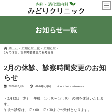
コ
ナ
ン
ビ
テ
ゲ
ン
ー
ツ
シ
へ
ョ
お知らせ一覧
ス
ン
キ
に
ッ
移
プ
動
ホーム
お知らせ一覧
お知らせ
2月の休診、診察時間変更のお知らせ
2月の休診、診察時間変更のお知
らせ
最
2026年2月6日
2026年2月6日
midoriclinic-matsukawa
終
更
・2月12日（木） 午後 15：00～17：00 の間を休診いたしま
新
日
す。
時
午後の診察は、17：00～17：30までの受付となります。
: