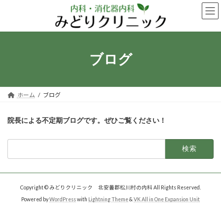
コ
ナ
ン
ビ
テ
ゲ
ン
ー
ツ
シ
へ
ョ
ブログ
ス
ン
キ
に
ッ
移
プ
動
ホーム
ブログ
院長による不定期ブログです。ぜひご覧ください！
検
索:
Copyright © みどりクリニック 北安曇郡松川村の内科 All Rights Reserved.
Powered by
WordPress
with
Lightning Theme
&
VK All in One Expansion Unit