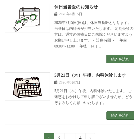
休日当番医のお知らせ
2026年6月15日
2026年7月5日(日)は、休日当番医となります。
当番日は内科医が担当いたします。 定期受診の
方は、通常の診療日にご来院くださいますよう
お願い申し上げます。 ＜診療時間＞ 午前
09:00〜12:00 午後 14: […]
続きを読む
5月21日（木）午後、内科休診します
2026年5月7日
5月21日（木）午後、内科休診いたします。 ご
迷惑をおかけして申し訳ございませんが、どう
ぞよろしくお願いいたします。
続きを読む
投
1
2
…
4
»
固
固
固