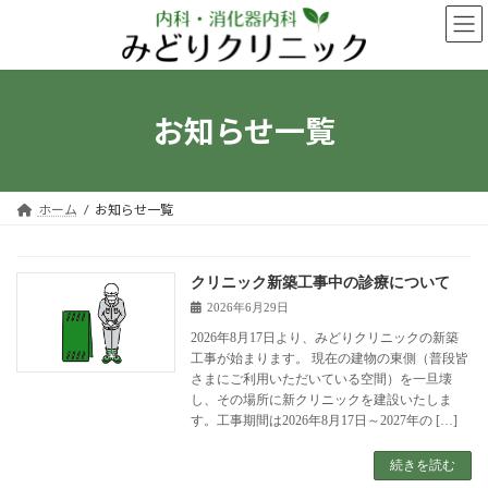
コ
ナ
ン
ビ
テ
ゲ
ン
ー
ツ
シ
へ
ョ
お知らせ一覧
ス
ン
キ
に
ッ
移
プ
動
ホーム
お知らせ一覧
クリニック新築工事中の診療について
2026年6月29日
2026年8月17日より、みどりクリニックの新築
工事が始まります。 現在の建物の東側（普段皆
さまにご利用いただいている空間）を一旦壊
し、その場所に新クリニックを建設いたしま
す。工事期間は2026年8月17日～2027年の […]
続きを読む